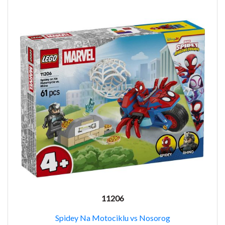
11206
Spidey Na Motociklu vs Nosorog