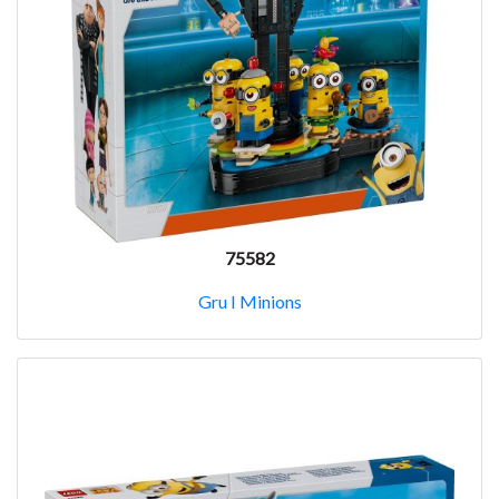
75582
Gru I Minions