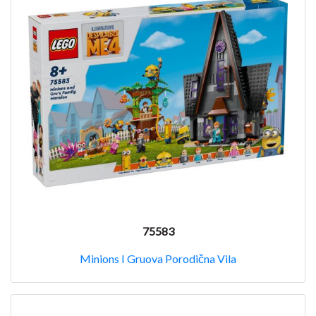
75583
Minions I Gruova Porodična Vila