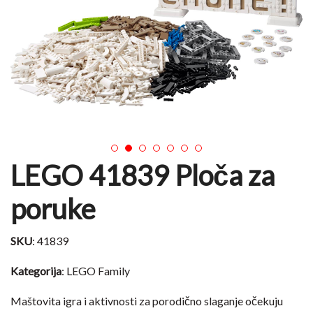
1
2
3
4
5
6
7
LEGO 41839 Ploča za
poruke
SKU
: 41839
Kategorija
: LEGO Family
Maštovita igra i aktivnosti za porodično slaganje očekuju