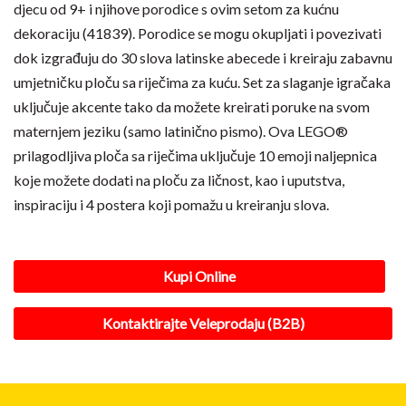
djecu od 9+ i njihove porodice s ovim setom za kućnu
dekoraciju (41839). Porodice se mogu okupljati i povezivati ​​
dok izgrađuju do 30 slova latinske abecede i kreiraju zabavnu
umjetničku ploču sa riječima za kuću. Set za slaganje igračaka
uključuje akcente tako da možete kreirati poruke na svom
maternjem jeziku (samo latinično pismo). Ova LEGO®
prilagodljiva ploča sa riječima uključuje 10 emoji naljepnica
koje možete dodati na ploču za ličnost, kao i uputstva,
inspiraciju i 4 postera koji pomažu u kreiranju slova.
Kupi Online
Kontaktirajte Veleprodaju (B2B)