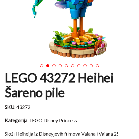
1
2
3
4
5
6
7
8
9
10
LEGO 43272 Heihei
Šareno pile
SKU
: 43272
Kategorija
: LEGO Disney Princess
Složi Heiheija iz Disneyjevih filmova Vaiana i Vaiana 2!