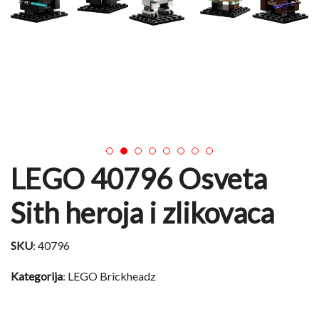
1
2
3
4
5
6
7
8
LEGO 40796 Osveta
Sith heroja i zlikovaca
SKU
: 40796
Kategorija
: LEGO Brickheadz